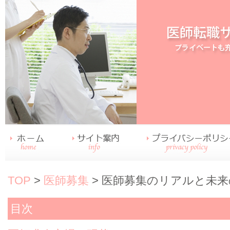
TOP
>
医師募集
> 医師募集のリアルと未
目次