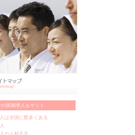
件の医師求人をゲット
人は全国に数多くある
人
人の人材不足