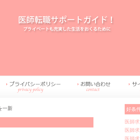
を一新
好条
医師求
医師求
医師求