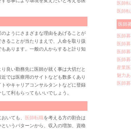
をする事により環境を変えたいと考える医
医師転
医師転
医師
業のようにさまざまな理由をあげることが
医師募
できることが当たりまえで、人命を取り扱
医師募
でもあります。一般の人からすると計り知
医師募
医師募
産業医
より良い勤務先に医師が就く事は大切だと
魅力あ
最近では医療用のサイトなども数多くあり
医師募
イトやキャリアコンサルタントなどに登録
介して利もらってもいいでしょう。
においても、
医師転職
を考える方の割合は
いというパターンから、収入の増加、資格